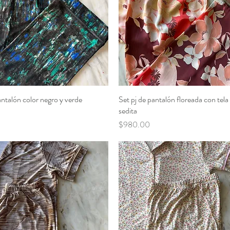
antalón color negro y verde
Vista rápida
Set pj de pantalón floreada con tela
Vista rápida
sedita
Precio
$980.00