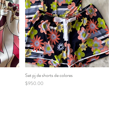
Set pj de shorts de colores
Vista rápida
Precio
$950.00