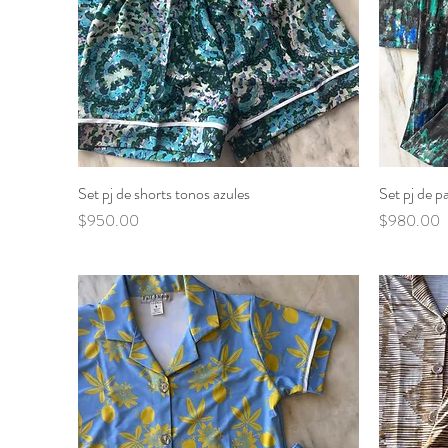
Set pj de shorts tonos azules
Vista rápida
Set pj de p
Precio
Precio
$950.00
$980.00