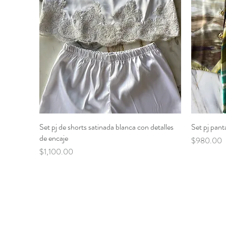
Set pj de shorts satinada blanca con detalles
Vista rápida
Set pj pant
de encaje
Precio
$980.00
Precio
$1,100.00