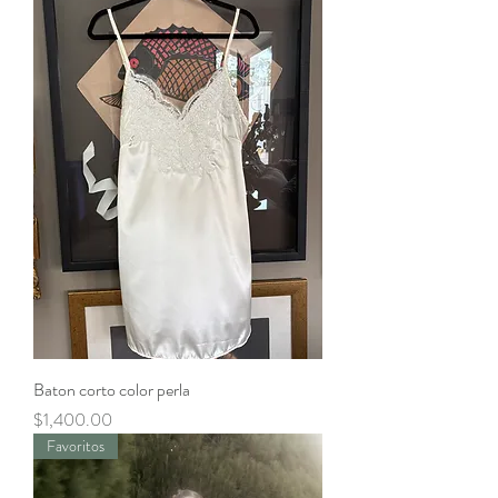
Baton corto color perla
Precio
$1,400.00
Favoritos