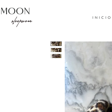
Moon
INICIO
sleepwear